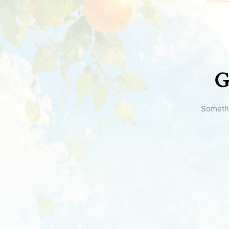
G
Somethi