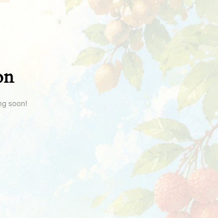
on
ng soon!