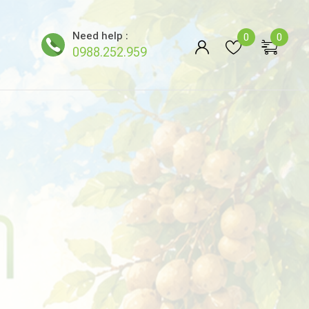
Need help :
0
0
0988.252.959