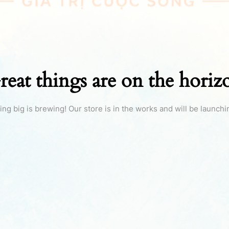
reat things are on the horiz
ng big is brewing! Our store is in the works and will be launchi