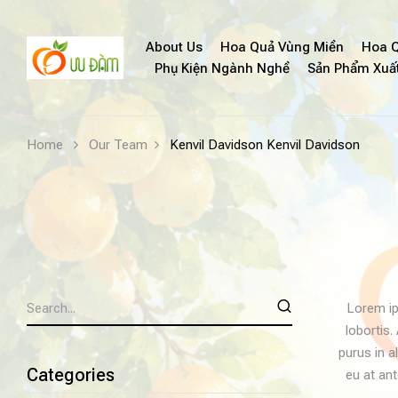
About Us
Hoa Quả Vùng Miền
Hoa Q
Phụ Kiện Ngành Nghề
Sản Phẩm Xuấ
Home
Our Team
Kenvil Davidson
Kenvil Davidson
Lorem ip
lobortis.
purus in a
Categories
eu at ant