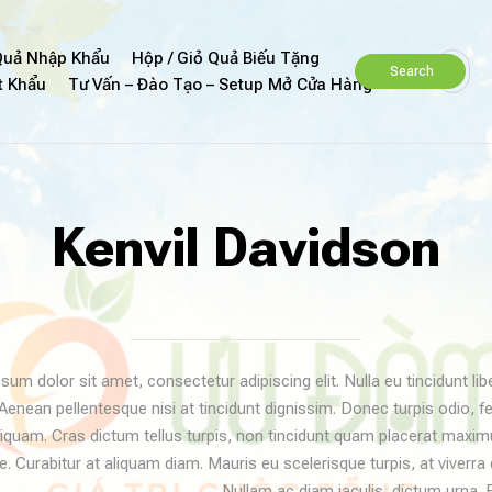
uả Nhập Khẩu
Hộp / Giỏ Quả Biếu Tặng
Search
t Khẩu
Tư Vấn – Đào Tạo – Setup Mở Cửa Hàng
Kenvil Davidson
sum dolor sit amet, consectetur adipiscing elit. Nulla eu tincidunt l
 Aenean pellentesque nisi at tincidunt dignissim. Donec turpis odio, fe
liquam. Cras dictum tellus turpis, non tincidunt quam placerat max
e. Curabitur at aliquam diam. Mauris eu scelerisque turpis, at viverra 
Nullam ac diam iaculis, dictum urna