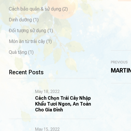
Cách bảo quản & sử dụng
(2)
Dinh dưỡng
(1)
Đối tượng sử dụng
(1)
Món ăn từ trái cây
(1)
Quà tặng
(1)
PREVIOUS
MARTIN
Recent Posts
May 18, 2022
Cách Chọn Trái Cây Nhập
Khẩu Tươi Ngon, An Toàn
Cho Gia Đình
May 15, 2022