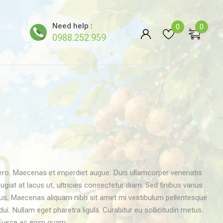
Need help :
0
0
0988.252.959
ibero. Maecenas et imperdiet augue. Duis ullamcorper venenatis
ugiat at lacus ut, ultricies consectetur diam. Sed finibus varius
imus. Maecenas aliquam nibh sit amet mi vestibulum pellentesque
dui. Nullam eget pharetra ligula. Curabitur eu sollicitudin metus.
. Fusce ac enim quam….