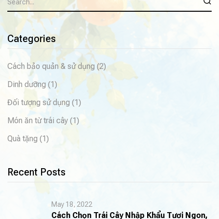
Categories
Cách bảo quản & sử dụng
(2)
Dinh dưỡng
(1)
Đối tượng sử dụng
(1)
Món ăn từ trái cây
(1)
Quà tặng
(1)
Recent Posts
May 18, 2022
Cách Chọn Trái Cây Nhập Khẩu Tươi Ngon,