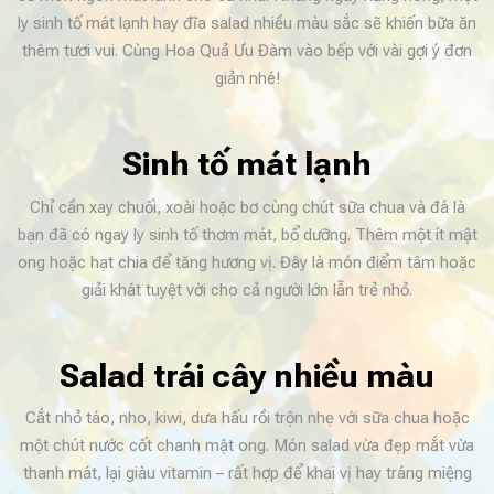
ly sinh tố mát lạnh hay đĩa salad nhiều màu sắc sẽ khiến bữa ăn
thêm tươi vui. Cùng Hoa Quả Ưu Đàm vào bếp với vài gợi ý đơn
giản nhé!
Sinh tố mát lạnh
Chỉ cần xay chuối, xoài hoặc bơ cùng chút sữa chua và đá là
bạn đã có ngay ly sinh tố thơm mát, bổ dưỡng. Thêm một ít mật
ong hoặc hạt chia để tăng hương vị. Đây là món điểm tâm hoặc
giải khát tuyệt vời cho cả người lớn lẫn trẻ nhỏ.
Salad trái cây nhiều màu
Cắt nhỏ táo, nho, kiwi, dưa hấu rồi trộn nhẹ với sữa chua hoặc
một chút nước cốt chanh mật ong. Món salad vừa đẹp mắt vừa
thanh mát, lại giàu vitamin – rất hợp để khai vị hay tráng miệng