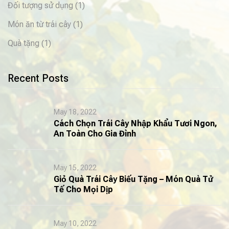
Đối tượng sử dụng
(1)
Món ăn từ trái cây
(1)
Quà tặng
(1)
Recent Posts
May 18, 2022
Cách Chọn Trái Cây Nhập Khẩu Tươi Ngon,
An Toàn Cho Gia Đình
May 15, 2022
Giỏ Quà Trái Cây Biếu Tặng – Món Quà Tử
Tế Cho Mọi Dịp
May 10, 2022